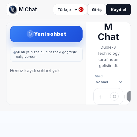
M Chat
Giriş
Kayıt ol
M
Yeni sohbet
✨
Chat
Duble-S
Şu an yalnızca bu cihazdaki geçmişle
Technology
çalışıyorsun.
tarafından
geliştirildi.
Henüz kayıtlı sohbet yok
Mod
+
◌
G